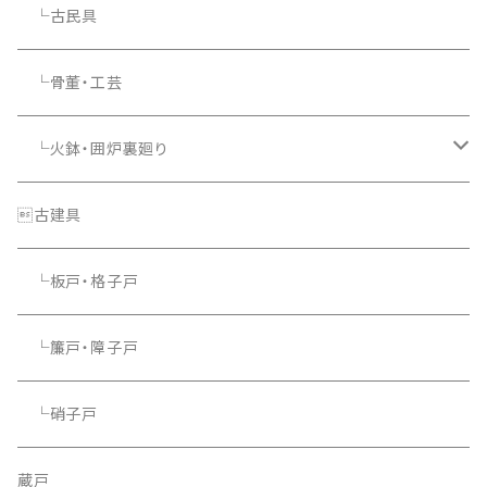
└古民具
└骨董・工芸
└火鉢・囲炉裏廻り
└照明器具
古建具
└板戸・格子戸
└簾戸・障子戸
└硝子戸
蔵戸