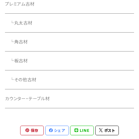
プレミアム古材
└丸太古材
└角古材
└板古材
└その他古材
カウンター・テーブル材
保存
シェア
LINE
ポスト