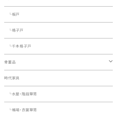
└板戸
└格子戸
└千本格子戸
骨董品
骨董品
時代家具
└水屋・階段箪笥
└帳場・衣裳箪笥