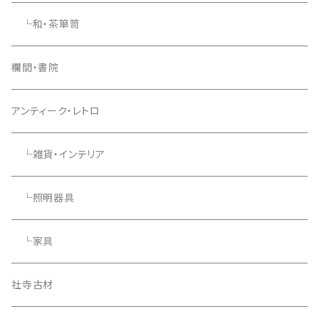
└和・茶箪笥
欄間・書院
アンティーク・レトロ
└雑貨・インテリア
└照明器具
└家具
社寺古材