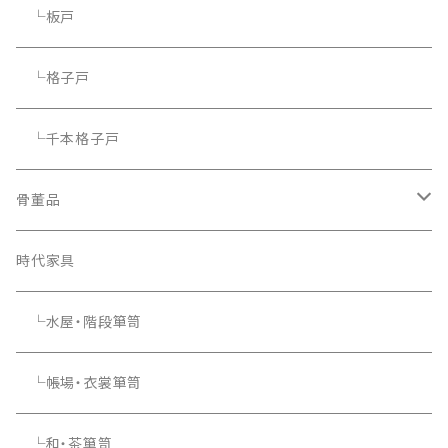
└板戸
└格子戸
└千本格子戸
骨董品
骨董品
時代家具
└水屋・階段箪笥
└帳場・衣裳箪笥
└和・茶箪笥