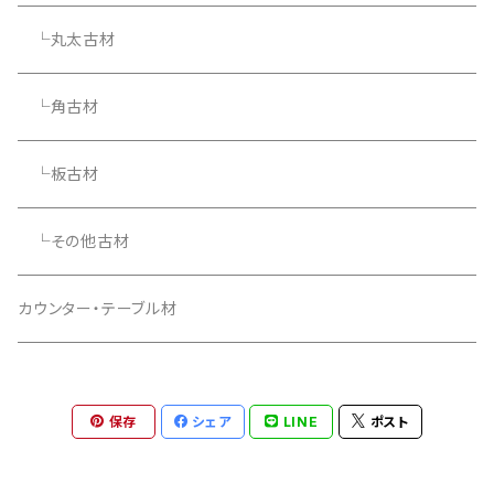
└丸太古材
└角古材
└板古材
└その他古材
カウンター・テーブル材
保存
シェア
LINE
ポスト