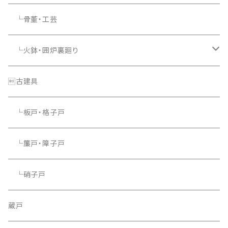
└骨董・工芸
└火鉢・囲炉裏廻り
└照明器具
古建具
└板戸・格子戸
└簾戸・障子戸
└硝子戸
蔵戸