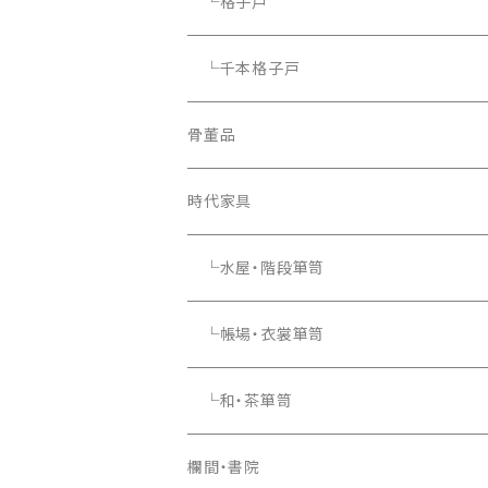
└格子戸
└千本格子戸
骨董品
骨董品
時代家具
└水屋・階段箪笥
└帳場・衣裳箪笥
└和・茶箪笥
欄間・書院