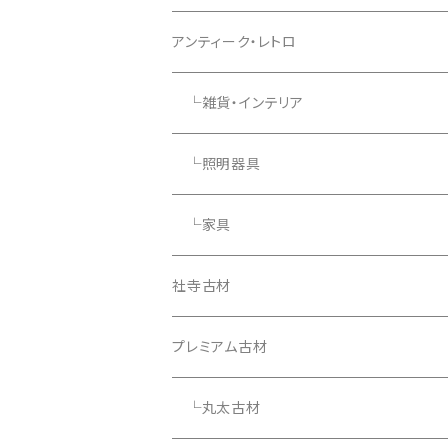
アンティーク・レトロ
└雑貨・インテリア
└照明器具
└家具
社寺古材
プレミアム古材
└丸太古材