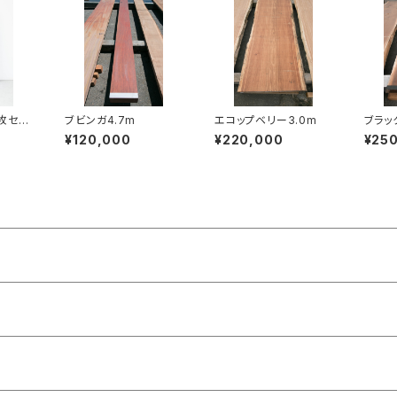
枚セッ
ブビンガ4.7m
エコップベリー3.0m
ブラッ
3.0m
¥120,000
¥220,000
¥25