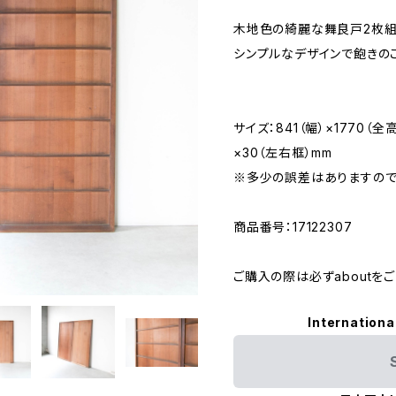
木地色の綺麗な舞良戸2枚組
シンプルなデザインで飽きの
サイズ：841（幅）×1770（全
×30（左右框）mm
※多少の誤差はありますので
商品番号：17122307
ご購入の際は必ずaboutを
Internationa