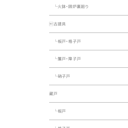
└火鉢・囲炉裏廻り
└照明器具
古建具
└板戸・格子戸
└簾戸・障子戸
└硝子戸
蔵戸
└板戸