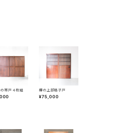
の帯戸 ４枚組
欅の上部格子戸
,000
¥75,000