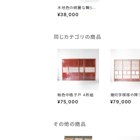
木地色の綺麗な舞ら戸
2枚組
¥38,000
同じカテゴリの商品
飴色中格子戸 ４枚組
幾何学模様の障子
75mm) ４枚組
¥75,000
¥79,000
その他の商品