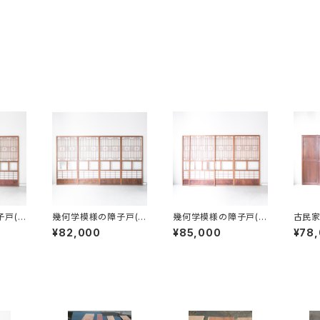
戸(6
幾何学模様の障子戸(7
幾何学模様の障子戸(8
古民家
65mm) ４枚組
93mm) ４枚組
¥82,000
¥85,000
¥78