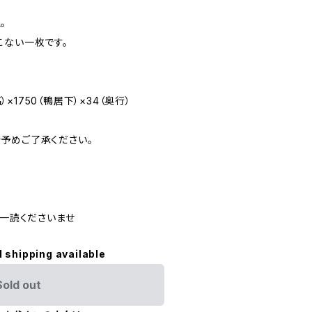
。
こない一枚です。
高）×1750（鴨居下）×34（奥行）
予めご了承ください。
ご一読くださいませ
l shipping available
Sold out