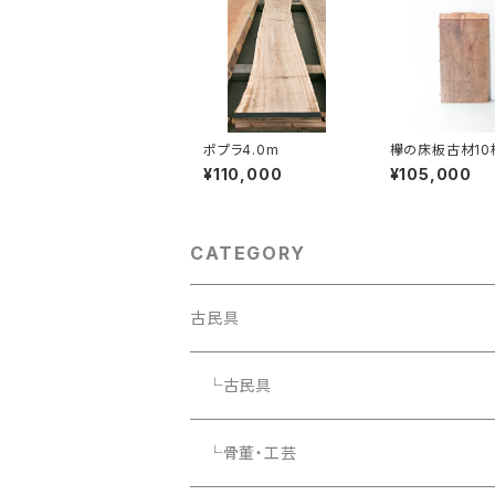
ポプラ4.0m
欅の床板古材10
ト
¥110,000
¥105,000
CATEGORY
古民具
└古民具
└骨董・工芸