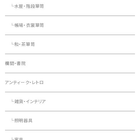
└水屋・階段箪笥
└帳場・衣裳箪笥
└和・茶箪笥
欄間・書院
アンティーク・レトロ
└雑貨・インテリア
└照明器具
└家具