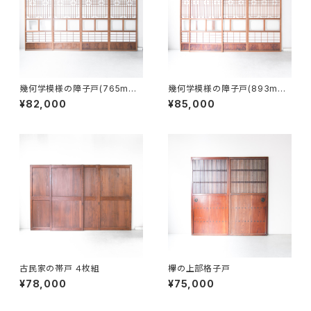
幾何学模様の障子戸(765mm)
幾何学模様の障子戸(893mm)
４枚組
４枚組
¥82,000
¥85,000
古民家の帯戸 ４枚組
欅の上部格子戸
¥78,000
¥75,000