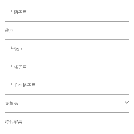
└硝子戸
蔵戸
└板戸
└格子戸
└千本格子戸
骨董品
骨董品
時代家具