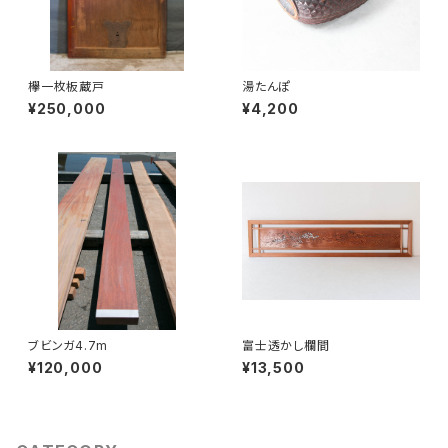
欅一枚板蔵戸
湯たんぽ
¥250,000
¥4,200
ブビンガ4.7m
富士透かし欄間
¥120,000
¥13,500