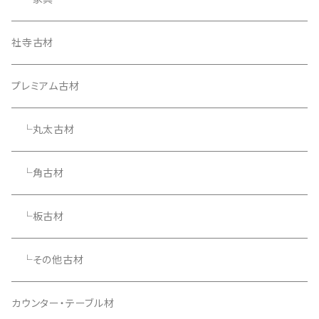
社寺古材
プレミアム古材
└丸太古材
└角古材
└板古材
└その他古材
カウンター・テーブル材