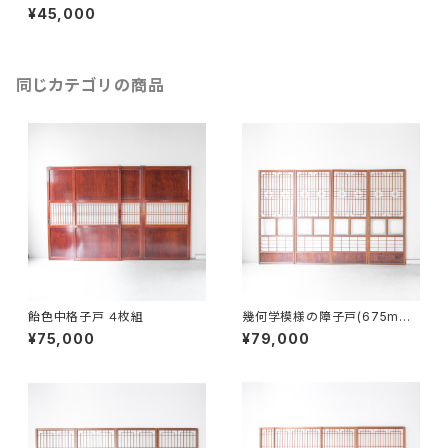
¥45,000
同じカテゴリの商品
飴色中格子戸 ４枚組
幾何学模様の障子戸(675mm)
４枚組
¥75,000
¥79,000