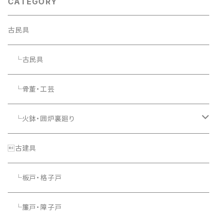
CATEGORY
古民具
└古民具
└骨董・工芸
└火鉢・囲炉裏廻り
└照明器具
古建具
└板戸・格子戸
└簾戸・障子戸