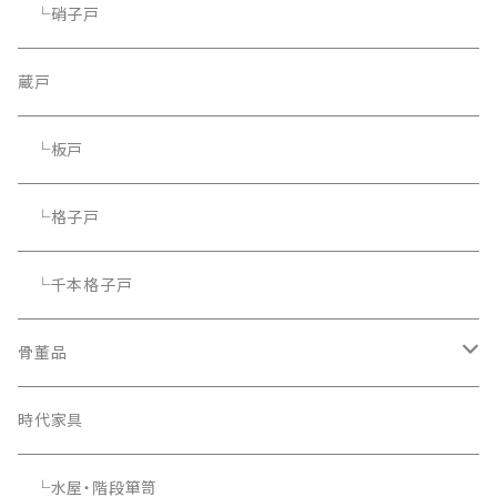
└硝子戸
蔵戸
└板戸
└格子戸
└千本格子戸
骨董品
骨董品
時代家具
└水屋・階段箪笥