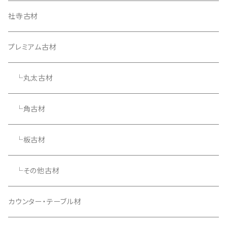
社寺古材
プレミアム古材
└丸太古材
└角古材
└板古材
└その他古材
カウンター・テーブル材