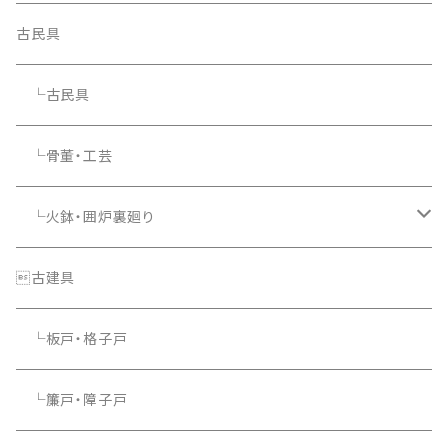
古民具
└古民具
└骨董・工芸
└火鉢・囲炉裏廻り
└照明器具
古建具
└板戸・格子戸
└簾戸・障子戸