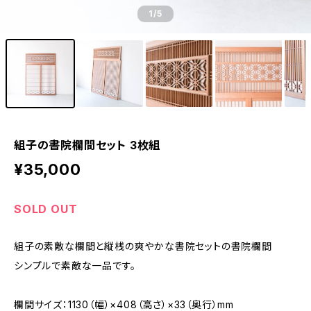
1
/5
組子の書院欄間セット 3枚組
¥35,000
SOLD OUT
組子の素敵な欄間と縦桟の爽やかな書院セットの書院欄間
シンプルで素敵な一品です。
欄間サイズ：1130（幅）×408（高さ）×33（奥行）mm