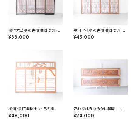
黒枠木瓜菱の書院欄間セット５
幾何学模様の書院欄間セット５
枚組
枚組
¥38,000
¥45,000
柳蛙・書院欄間セット５枚組
変わり図柄の透かし欄間 二枚
組
¥48,000
¥24,000