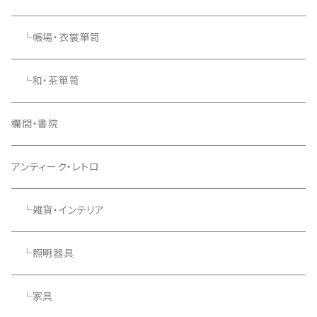
└帳場・衣裳箪笥
└和・茶箪笥
欄間・書院
アンティーク・レトロ
└雑貨・インテリア
└照明器具
└家具