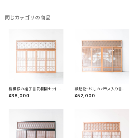
同じカテゴリの商品
桐模様の組子書院欄間セット
縁起物づくしのガラス入り書院
５枚組
欄間 ５枚セット
¥38,000
¥52,000