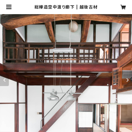
総欅造空中渡り廊下 | 越後古材