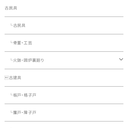
古民具
└古民具
└骨董・工芸
└火鉢・囲炉裏廻り
└照明器具
古建具
└板戸・格子戸
└簾戸・障子戸