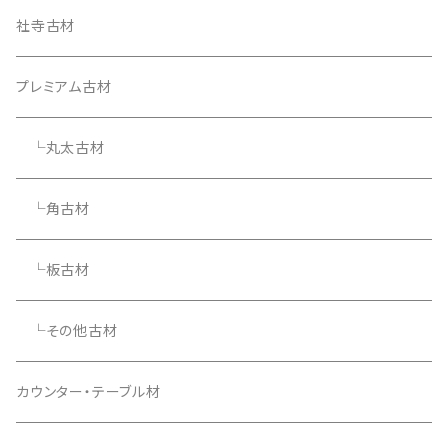
社寺古材
プレミアム古材
└丸太古材
└角古材
└板古材
└その他古材
カウンター・テーブル材