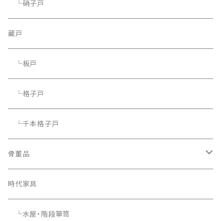
└硝子戸
蔵戸
└板戸
└格子戸
└千本格子戸
骨董品
骨董品
時代家具
└水屋・階段箪笥