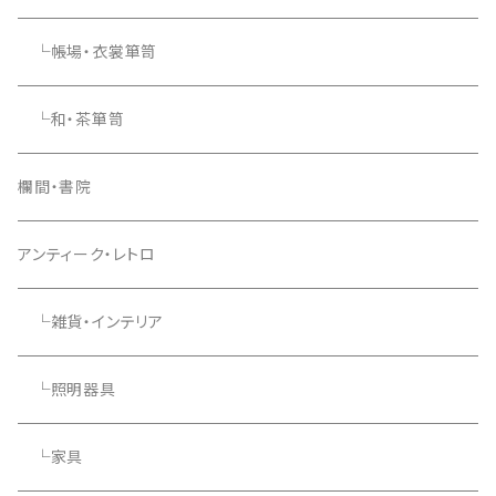
└帳場・衣裳箪笥
└和・茶箪笥
欄間・書院
アンティーク・レトロ
└雑貨・インテリア
└照明器具
└家具