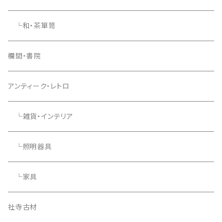
└和・茶箪笥
欄間・書院
アンティーク・レトロ
└雑貨・インテリア
└照明器具
└家具
社寺古材