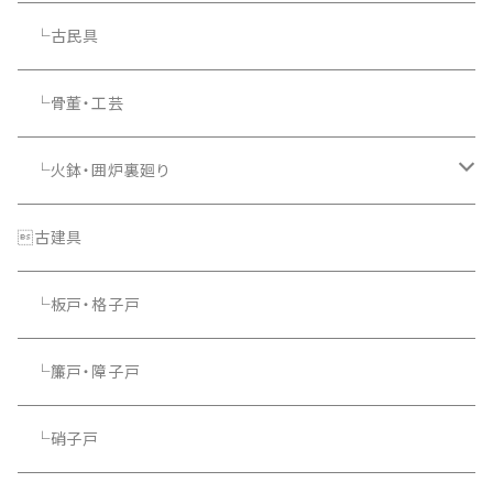
└古民具
└骨董・工芸
└火鉢・囲炉裏廻り
└照明器具
古建具
└板戸・格子戸
└簾戸・障子戸
└硝子戸