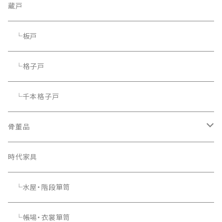
蔵戸
└板戸
└格子戸
└千本格子戸
骨董品
骨董品
時代家具
└水屋・階段箪笥
└帳場・衣裳箪笥