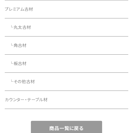
プレミアム古材
└丸太古材
└角古材
└板古材
└その他古材
カウンター・テーブル材
商品一覧に戻る