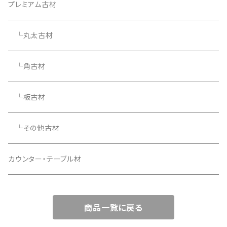
プレミアム古材
└丸太古材
└角古材
└板古材
└その他古材
カウンター・テーブル材
商品一覧に戻る