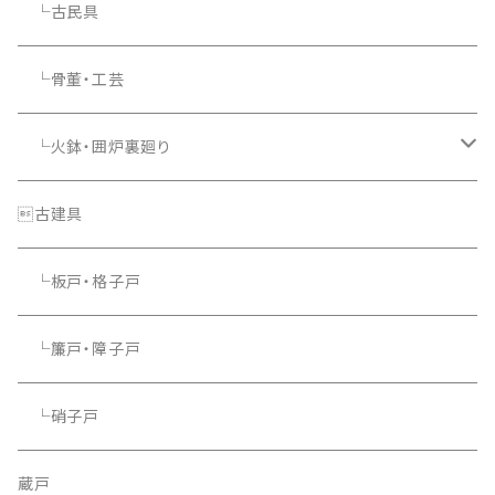
└古民具
└骨董・工芸
└火鉢・囲炉裏廻り
└照明器具
古建具
└板戸・格子戸
└簾戸・障子戸
└硝子戸
蔵戸