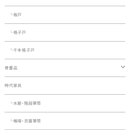
└板戸
└格子戸
└千本格子戸
骨董品
骨董品
時代家具
└水屋・階段箪笥
└帳場・衣裳箪笥