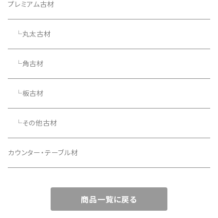
プレミアム古材
└丸太古材
└角古材
└板古材
└その他古材
カウンター・テーブル材
商品一覧に戻る