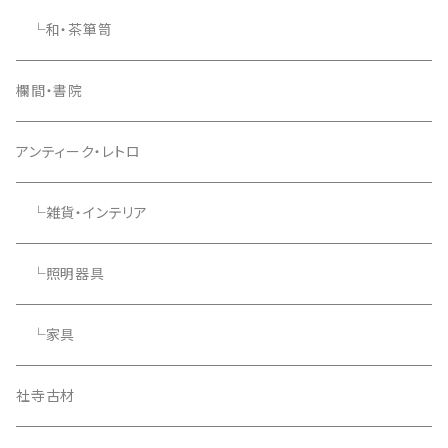
└和・茶箪笥
欄間・書院
アンティーク・レトロ
└雑貨・インテリア
└照明器具
└家具
社寺古材