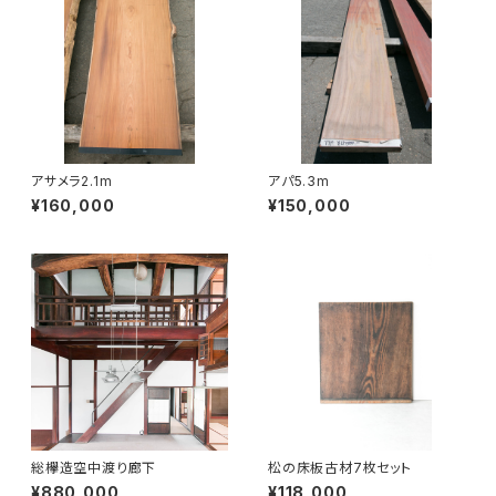
アサメラ2.1m
アパ5.3m
¥160,000
¥150,000
総欅造空中渡り廊下
松の床板古材7枚セット
¥880,000
¥118,000