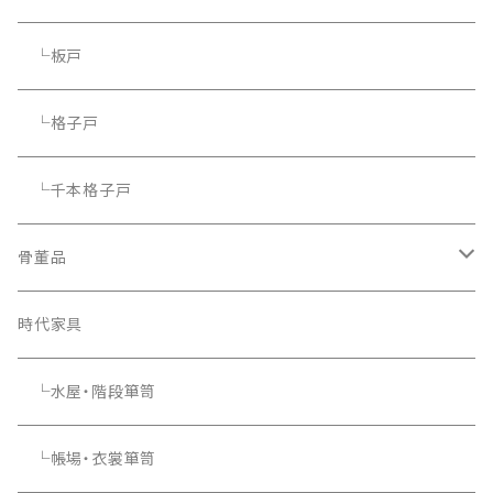
└板戸
└格子戸
└千本格子戸
骨董品
骨董品
時代家具
└水屋・階段箪笥
└帳場・衣裳箪笥