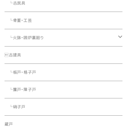
└古民具
└骨董・工芸
└火鉢・囲炉裏廻り
└照明器具
古建具
└板戸・格子戸
└簾戸・障子戸
└硝子戸
蔵戸