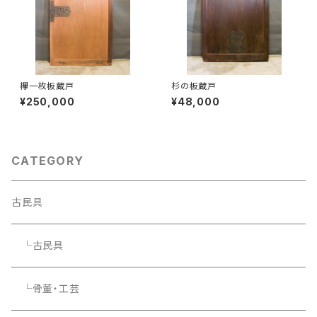
欅一枚板蔵戸
杉の板蔵戸
¥250,000
¥48,000
CATEGORY
古民具
└古民具
└骨董・工芸