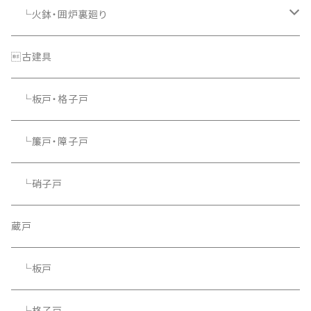
└火鉢・囲炉裏廻り
└照明器具
古建具
└板戸・格子戸
└簾戸・障子戸
└硝子戸
蔵戸
└板戸
└格子戸