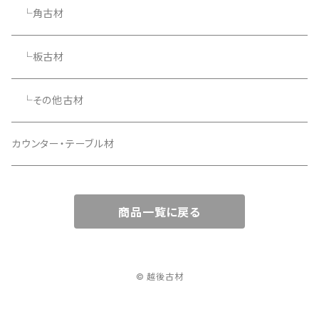
└角古材
└板古材
└その他古材
カウンター・テーブル材
商品一覧に戻る
© 越後古材