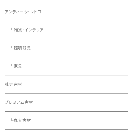
アンティーク・レトロ
└雑貨・インテリア
└照明器具
└家具
社寺古材
プレミアム古材
└丸太古材