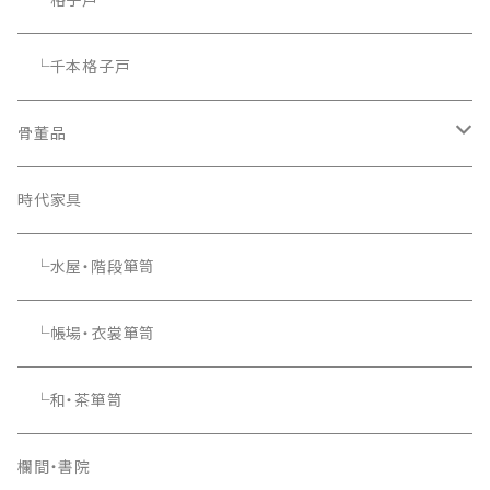
└千本格子戸
骨董品
骨董品
時代家具
└水屋・階段箪笥
└帳場・衣裳箪笥
└和・茶箪笥
欄間・書院