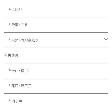
└古民具
└骨董・工芸
└火鉢・囲炉裏廻り
└照明器具
古建具
└板戸・格子戸
└簾戸・障子戸
└硝子戸