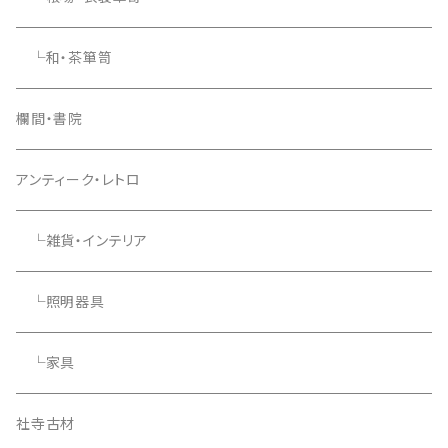
└和・茶箪笥
欄間・書院
アンティーク・レトロ
└雑貨・インテリア
└照明器具
└家具
社寺古材