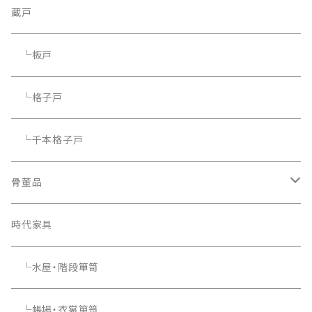
蔵戸
└板戸
└格子戸
└千本格子戸
骨董品
骨董品
時代家具
└水屋・階段箪笥
└帳場・衣裳箪笥