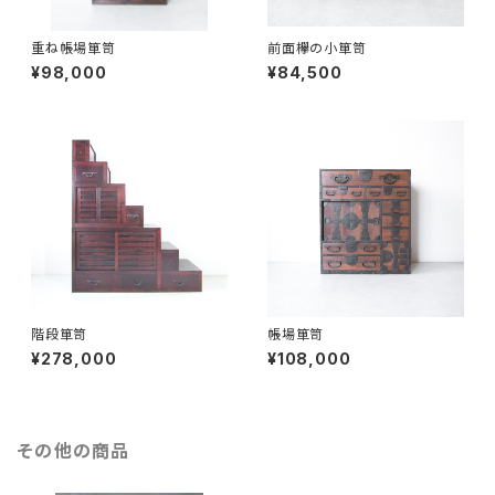
重ね帳場箪笥
前面欅の小箪笥
¥98,000
¥84,500
階段箪笥
帳場箪笥
¥278,000
¥108,000
その他の商品