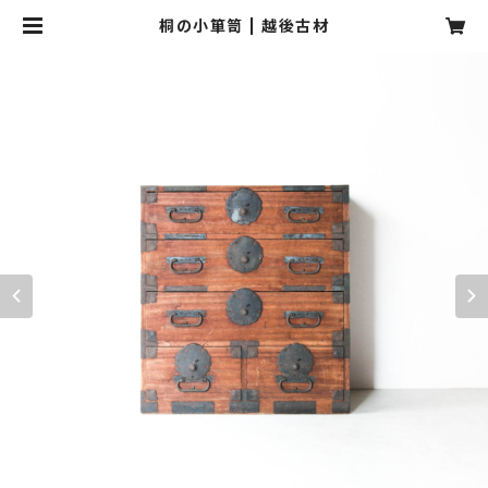
桐の小箪笥 | 越後古材