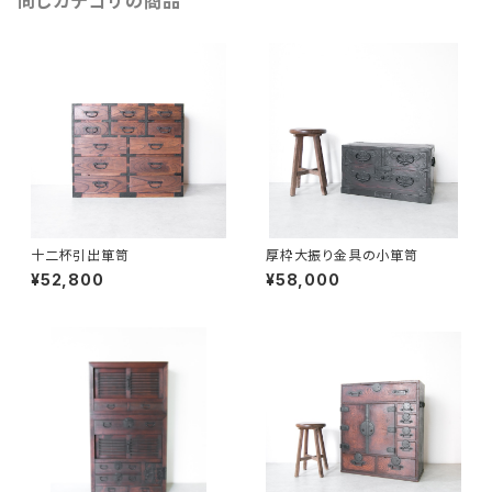
同じカテゴリの商品
十二杯引出箪笥
厚枠大振り金具の小箪笥
¥52,800
¥58,000