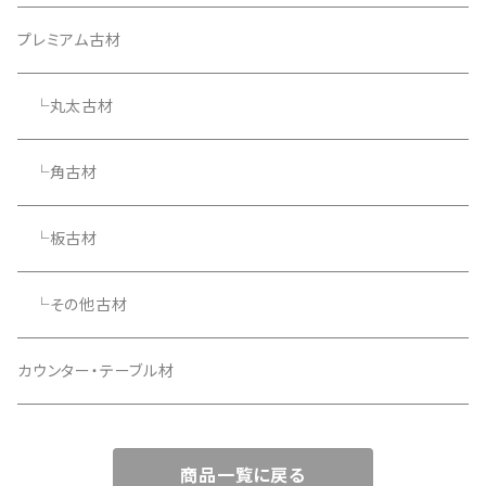
プレミアム古材
└丸太古材
└角古材
└板古材
└その他古材
カウンター・テーブル材
商品一覧に戻る