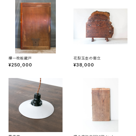
欅一枚板蔵戸
花梨玉杢の衝立
¥250,000
¥38,000