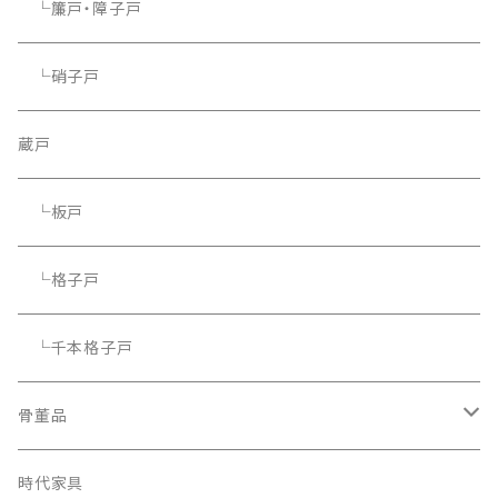
└簾戸・障子戸
└硝子戸
蔵戸
└板戸
└格子戸
└千本格子戸
骨董品
骨董品
時代家具