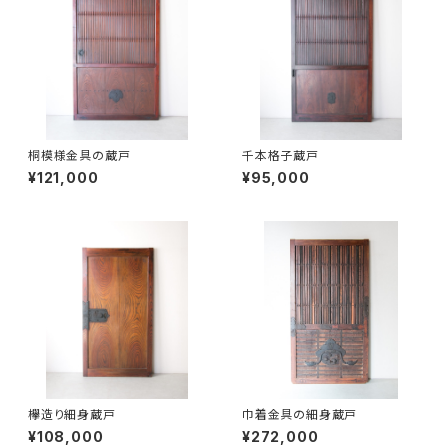
桐模様金具の蔵戸
千本格子蔵戸
¥121,000
¥95,000
欅造り細身蔵戸
巾着金具の細身蔵戸
¥108,000
¥272,000