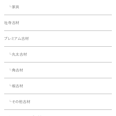
└家具
社寺古材
プレミアム古材
└丸太古材
└角古材
└板古材
└その他古材