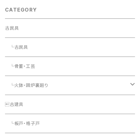
CATEGORY
古民具
└古民具
└骨董・工芸
└火鉢・囲炉裏廻り
└照明器具
古建具
└板戸・格子戸