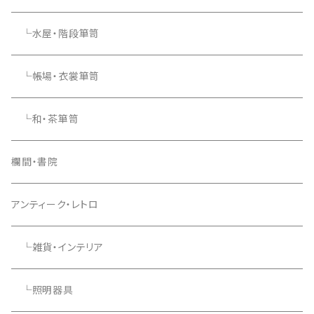
└水屋・階段箪笥
└帳場・衣裳箪笥
└和・茶箪笥
欄間・書院
アンティーク・レトロ
└雑貨・インテリア
└照明器具