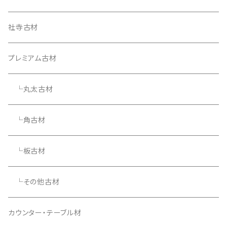
社寺古材
プレミアム古材
└丸太古材
└角古材
└板古材
└その他古材
カウンター・テーブル材