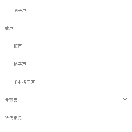
└硝子戸
蔵戸
└板戸
└格子戸
└千本格子戸
骨董品
骨董品
時代家具