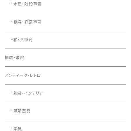
└水屋・階段箪笥
└帳場・衣裳箪笥
└和・茶箪笥
欄間・書院
アンティーク・レトロ
└雑貨・インテリア
└照明器具
└家具