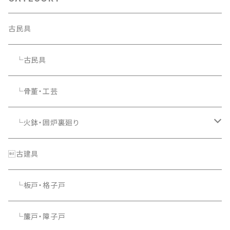
古民具
└古民具
└骨董・工芸
└火鉢・囲炉裏廻り
└照明器具
古建具
└板戸・格子戸
└簾戸・障子戸