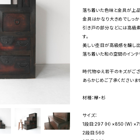
落ち着いた色味と金具が上品
金具はかなり大きめでしっか
引き戸の部分などには高級
す。
美しい杢目が高級感を醸し出
落ち着いた和の空間のインテ
時代物ゆえ若干のキズがござ
あらかじめご了承くださいま
材種：欅・杉
サイズ：
1段目:297（H）×850（W）×7
2段目:560