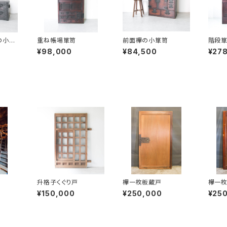
の小箪
重ね帳場箪笥
前面欅の小箪笥
階段
¥98,000
¥84,500
¥27
升格子くぐり戸
欅一枚板蔵戸
欅一
¥150,000
¥250,000
¥25