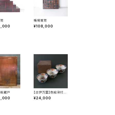
箪笥
帳場箪笥
8,000
¥108,000
枚板蔵戸
【古伊万里】色絵染付三
組鉢
0,000
¥24,000