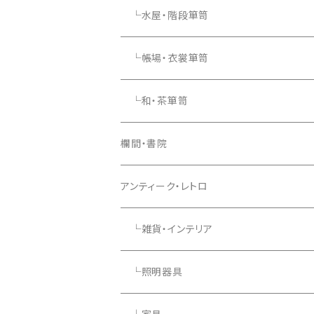
└水屋・階段箪笥
└帳場・衣裳箪笥
└和・茶箪笥
欄間・書院
アンティーク・レトロ
└雑貨・インテリア
└照明器具