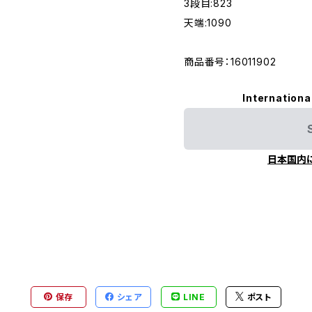
3段目:823
天端:1090
商品番号：16011902
Internationa
日本国内
保存
シェア
LINE
ポスト