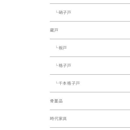
└硝子戸
蔵戸
└板戸
└格子戸
└千本格子戸
骨董品
骨董品
時代家具