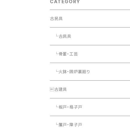
CATEGORY
古民具
└古民具
└骨董・工芸
└火鉢・囲炉裏廻り
└照明器具
古建具
└板戸・格子戸
└簾戸・障子戸