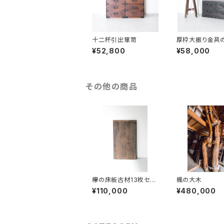
十二杯引出箪笥
厚枠大振り金具
笥
¥52,800
¥58,000
その他の商品
欅の床板古材13枚セッ
楓の大木
ト
¥110,000
¥480,000