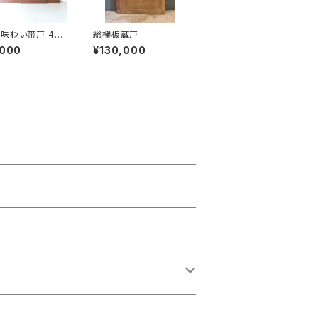
味わい帯戸 4枚
総欅板蔵戸
,000
¥130,000