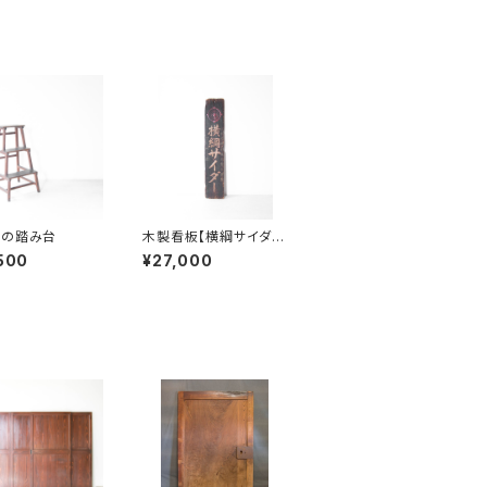
櫓の踏み台
木製看板【横綱サイダ
ー】
500
¥27,000