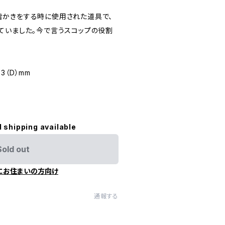
かきをする時に使用された道具で、
ていました。今で言うスコップの役割
23（D）mm
l shipping available
Sold out
にお住まいの方向け
通報する