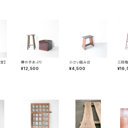
宝】
欅の手あぶり
小さい踏み台
三段
¥12,500
¥4,500
¥16,