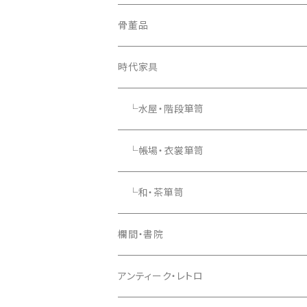
骨董品
骨董品
時代家具
└水屋・階段箪笥
└帳場・衣裳箪笥
└和・茶箪笥
欄間・書院
アンティーク・レトロ