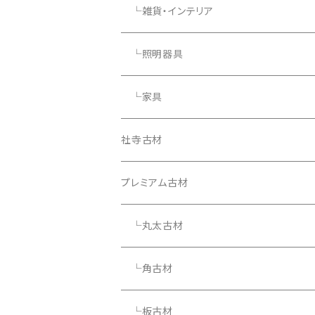
└雑貨・インテリア
└照明器具
└家具
社寺古材
プレミアム古材
└丸太古材
└角古材
└板古材