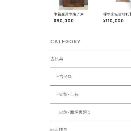
巾着金具の格子戸
欅の床板古材13
ト
¥80,000
¥110,000
CATEGORY
古民具
└古民具
└骨董・工芸
└火鉢・囲炉裏廻り
└照明器具
古建具