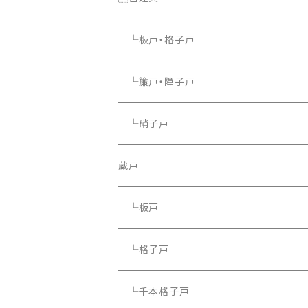
└板戸・格子戸
└簾戸・障子戸
└硝子戸
蔵戸
└板戸
└格子戸
└千本格子戸