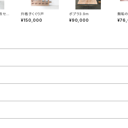
枚セッ
升格子くぐり戸
ポプラ3.9m
無垢の
組
¥150,000
¥90,000
¥76