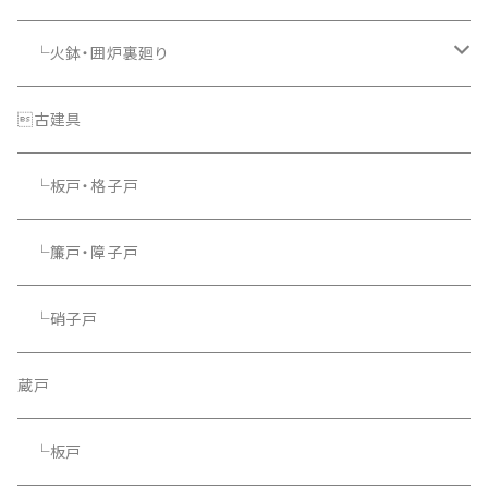
└火鉢・囲炉裏廻り
└照明器具
古建具
└板戸・格子戸
└簾戸・障子戸
└硝子戸
蔵戸
└板戸