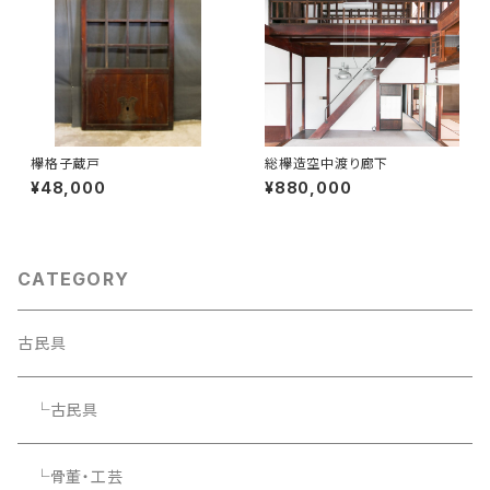
欅格子蔵戸
総欅造空中渡り廊下
¥48,000
¥880,000
CATEGORY
古民具
└古民具
└骨董・工芸