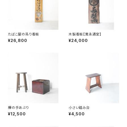
たばこ屋の吊り看板
木製看板【寛永通宝】
¥26,800
¥24,000
欅の手あぶり
小さい踏み台
¥12,500
¥4,500