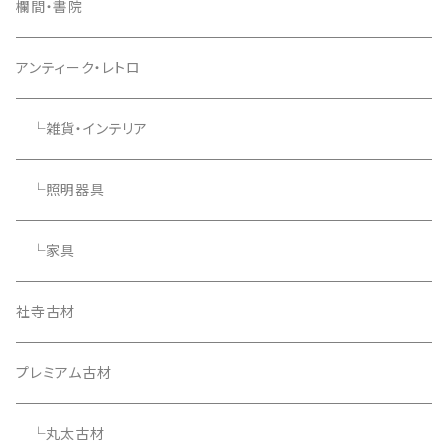
欄間・書院
アンティーク・レトロ
└雑貨・インテリア
└照明器具
└家具
社寺古材
プレミアム古材
└丸太古材