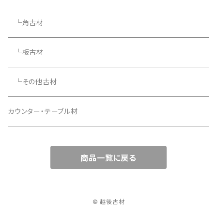
└角古材
└板古材
└その他古材
カウンター・テーブル材
商品一覧に戻る
© 越後古材