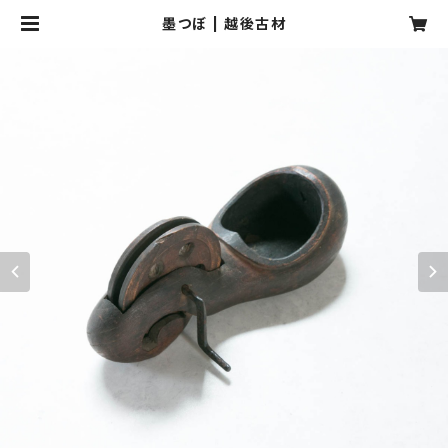
墨つぼ | 越後古材