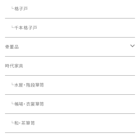
└格子戸
└千本格子戸
骨董品
骨董品
時代家具
└水屋・階段箪笥
└帳場・衣裳箪笥
└和・茶箪笥