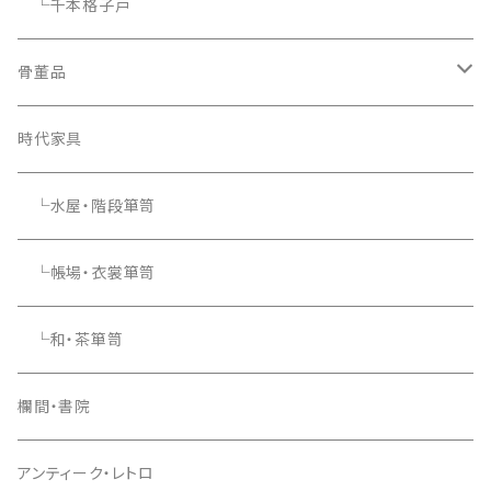
└千本格子戸
骨董品
骨董品
時代家具
└水屋・階段箪笥
└帳場・衣裳箪笥
└和・茶箪笥
欄間・書院
アンティーク・レトロ