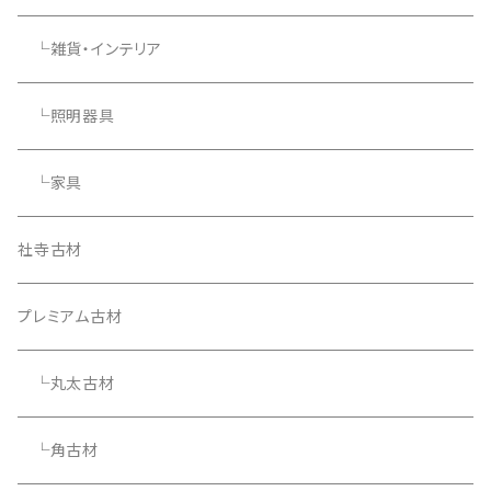
└雑貨・インテリア
└照明器具
└家具
社寺古材
プレミアム古材
└丸太古材
└角古材