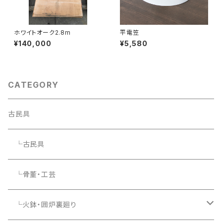
ホワイトオーク2.8m
平電笠
¥140,000
¥5,580
CATEGORY
古民具
└古民具
└骨董・工芸
└火鉢・囲炉裏廻り