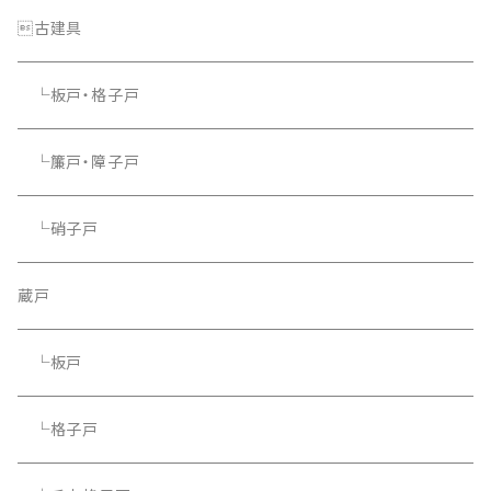
└照明器具
古建具
└板戸・格子戸
└簾戸・障子戸
└硝子戸
蔵戸
└板戸
└格子戸