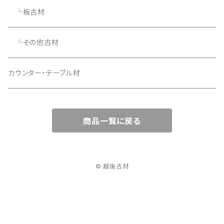
└板古材
└その他古材
カウンター・テーブル材
商品一覧に戻る
© 越後古材