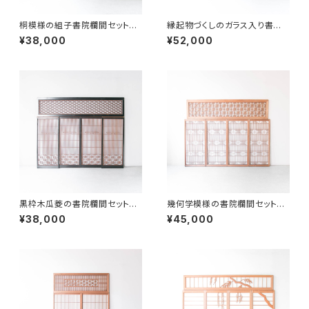
桐模様の組子書院欄間セット
縁起物づくしのガラス入り書院
５枚組
欄間 ５枚セット
¥38,000
¥52,000
黒枠木瓜菱の書院欄間セット５
幾何学模様の書院欄間セット５
枚組
枚組
¥38,000
¥45,000