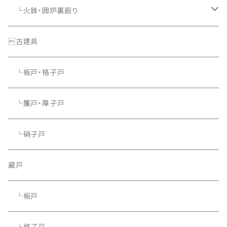
└火鉢・囲炉裏廻り
└照明器具
古建具
└板戸・格子戸
└簾戸・障子戸
└硝子戸
蔵戸
└板戸
└格子戸