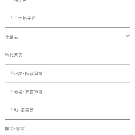
└千本格子戸
骨董品
骨董品
時代家具
└水屋・階段箪笥
└帳場・衣裳箪笥
└和・茶箪笥
欄間・書院