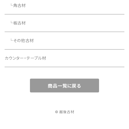
└角古材
└板古材
└その他古材
カウンター・テーブル材
商品一覧に戻る
© 越後古材