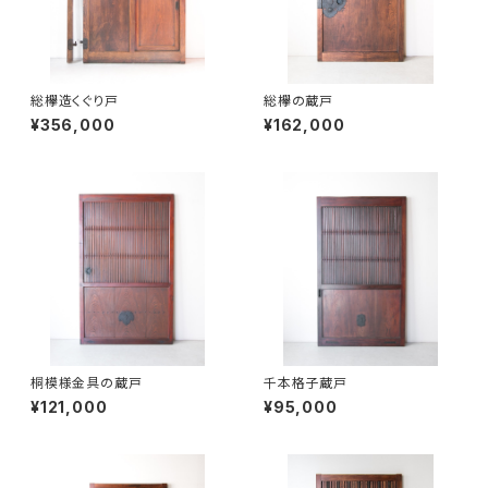
総欅造くぐり戸
総欅の蔵戸
¥356,000
¥162,000
桐模様金具の蔵戸
千本格子蔵戸
¥121,000
¥95,000