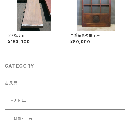
アパ5.3m
巾着金具の格子戸
¥150,000
¥80,000
CATEGORY
古民具
└古民具
└骨董・工芸