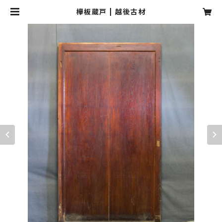
欅板蔵戸 | 越後古材