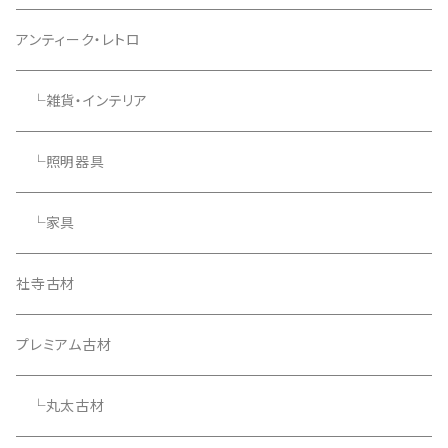
アンティーク・レトロ
└雑貨・インテリア
└照明器具
└家具
社寺古材
プレミアム古材
└丸太古材