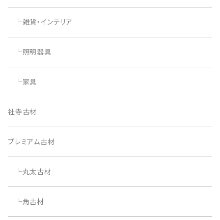
└雑貨・インテリア
└照明器具
└家具
社寺古材
プレミアム古材
└丸太古材
└角古材