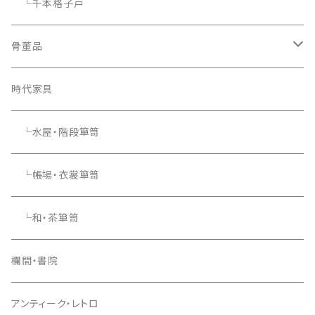
└千本格子戸
骨董品
骨董品
時代家具
└水屋・階段箪笥
└帳場・衣裳箪笥
└和・茶箪笥
欄間・書院
アンティーク・レトロ