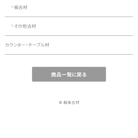
└板古材
└その他古材
カウンター・テーブル材
商品一覧に戻る
© 越後古材