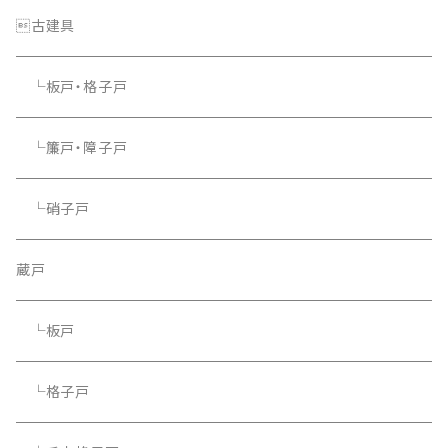
└照明器具
古建具
└板戸・格子戸
└簾戸・障子戸
└硝子戸
蔵戸
└板戸
└格子戸