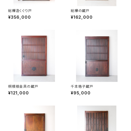
総欅造くぐり戸
総欅の蔵戸
¥356,000
¥162,000
桐模様金具の蔵戸
千本格子蔵戸
¥121,000
¥95,000