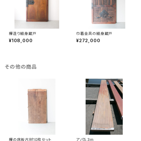
欅造り細身蔵戸
巾着金具の細身蔵戸
¥108,000
¥272,000
その他の商品
欅の床板古材10枚セット
アパ5.3m