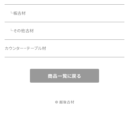
└板古材
└その他古材
カウンター・テーブル材
商品一覧に戻る
© 越後古材