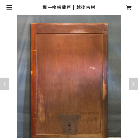
欅一枚板蔵戸 | 越後古材