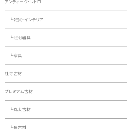
アンティーク・レトロ
└雑貨・インテリア
└照明器具
└家具
社寺古材
プレミアム古材
└丸太古材
└角古材