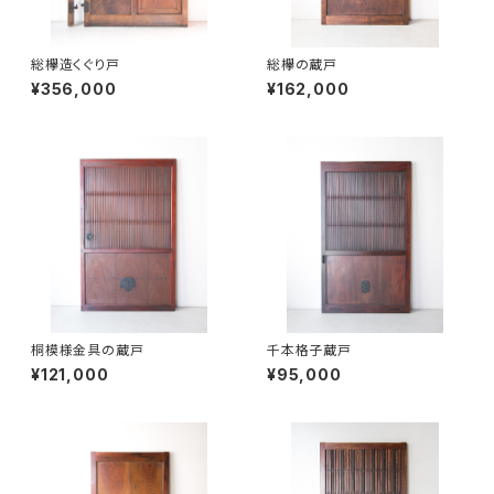
総欅造くぐり戸
総欅の蔵戸
¥356,000
¥162,000
桐模様金具の蔵戸
千本格子蔵戸
¥121,000
¥95,000