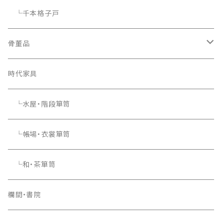
└千本格子戸
骨董品
骨董品
時代家具
└水屋・階段箪笥
└帳場・衣裳箪笥
└和・茶箪笥
欄間・書院