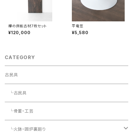
欅の床板古材7枚セット
平電笠
¥120,000
¥5,580
CATEGORY
古民具
└古民具
└骨董・工芸
└火鉢・囲炉裏廻り