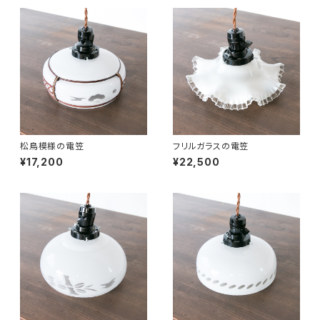
松鳥模様の電笠
フリルガラスの電笠
¥17,200
¥22,500