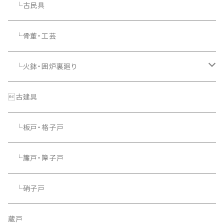
└古民具
└骨董・工芸
└火鉢・囲炉裏廻り
└照明器具
古建具
└板戸・格子戸
└簾戸・障子戸
└硝子戸
蔵戸