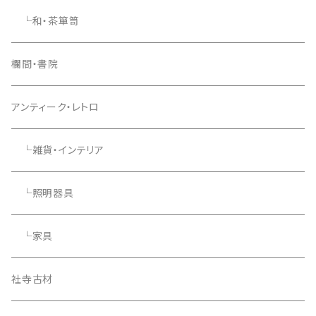
└和・茶箪笥
欄間・書院
アンティーク・レトロ
└雑貨・インテリア
└照明器具
└家具
社寺古材