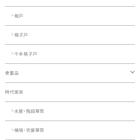
└板戸
└格子戸
└千本格子戸
骨董品
骨董品
時代家具
└水屋・階段箪笥
└帳場・衣裳箪笥