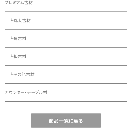
プレミアム古材
└丸太古材
└角古材
└板古材
└その他古材
カウンター・テーブル材
商品一覧に戻る